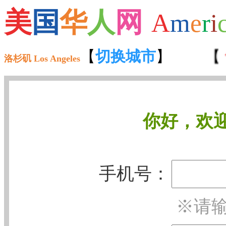
美
国
华
人
网
A
m
e
r
i
【
招聘
【
切换城市
】 【
租房
】
】 【
洛杉矶 Los Angeles
你好，欢
手机号：
※请输