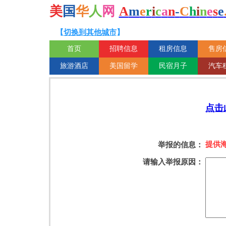
美
国
华
人
网
A
m
e
r
i
c
a
n
-
C
h
i
n
e
s
e
【
切换到其他城市
】
首页
招聘信息
租房信息
售房
旅游酒店
美国留学
民宿月子
汽车
点击
提供
举报的信息：
请输入举报原因：