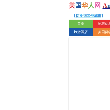
美
国
华
人
网
A
【
切换到其他城市
】
首页
招聘信
旅游酒店
美国留