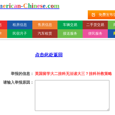
m
e
r
i
c
a
n
-
C
h
i
n
e
s
e
.
c
o
m
息
租房信息
售房信息
车辆交易
二手货交易
学
民宿月子
汽车租赁
接送服务
便民服务
点击此处返回
举报的信息：
英国留学大二挂科无法读大三？挂科补救策略
请输入举报原因：