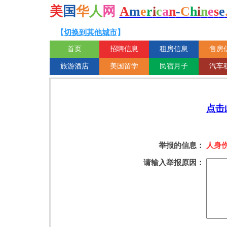
美
国
华
人
网
A
m
e
r
i
c
a
n
-
C
h
i
n
e
s
e
【
切换到其他城市
】
首页
招聘信息
租房信息
售房
旅游酒店
美国留学
民宿月子
汽车
点击
举报的信息：
人身
请输入举报原因：