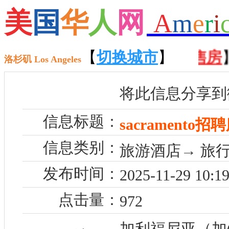
美
国
华
人
网
A
m
e
r
i
【
招聘
】 【
【
切换城市
租房
】 【
】
售房
】
洛杉矶 Los Angeles
将此信息分享到
信息标题：
sacramento
信息类别：
旅游酒店→ 旅行
发布时间：
2025-11-29 10:19
点击量：
972
加利福尼亚（加州