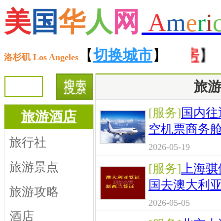
美
国
华
人
网
A
m
e
r
i
【
招聘
】 【
租房
【
切换城市
】 【
售房
】
】 【
洛杉矶 Los Angeles
旅
[服务]
国内往
旅游酒店
空机票商务
旅行社
2026-05-19
旅游景点
[服务]
上海骐
国去澳大利
旅游攻略
2026-05-05
酒店