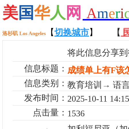
美
国
华
人
网
A
m
e
r
i
手货交易
】 【
【
接送服务
切换城市
】 【
】
民宿
洛杉矶 Los Angeles
将此信息分享到
信息标题：
成绩单上有F该
信息类别：
教育培训→ 语言
发布时间：
2025-10-11 14:15
点击量：
1536
加利福尼亚（加州