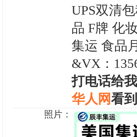
UPS双清
品 F牌 化
集运 食品
&VX：1356
打电话给
华人网
看
照片：