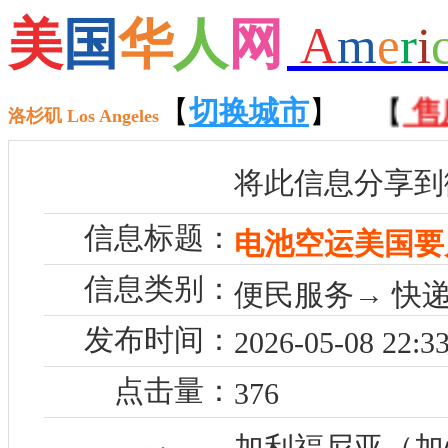
美
国
华
人
网
A
m
e
r
i
【
招聘
【
】 【
切换城市
租房
】
】 【
售房
洛杉矶 Los Angeles
将此信息分享到
信息标题：
电池空运美国要
信息类别：
便民服务→ 快递
发布时间：
2026-05-08 22:33
点击量：
376
加利福尼亚（加州