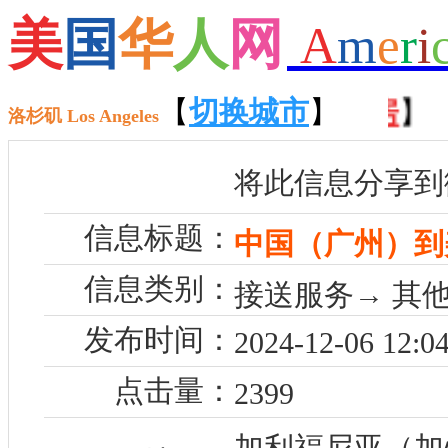
美
国
华
人
网
A
m
e
r
i
招聘
】 【
租房
【
切换城市
】 【
售房
】
】 【
车
洛杉矶 Los Angeles
将此信息分享到
信息标题：
中国（广州）到
信息类别：
接送服务→ 其
发布时间：
2024-12-06 12:04
点击量：
2399
加利福尼亚（加州