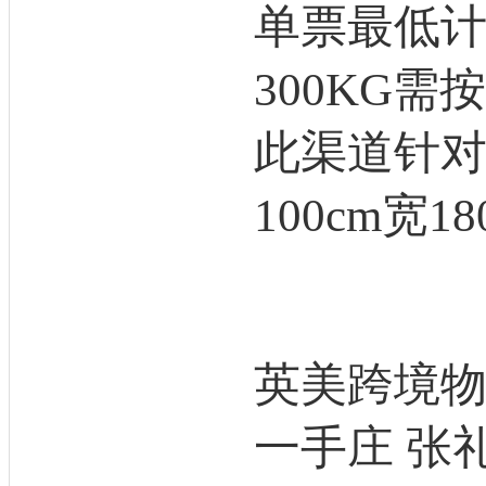
单票最低计
300KG需
此渠道针对
100cm宽1
英美跨境
一手庄 张礼升