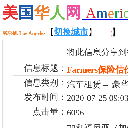
美
国
华
人
网
A
m
e
r
i
【
招聘
】 【
租房
【
切换城市
】 【
售房
】
】 【
洛杉矶 Los Angeles
将此信息分享到
信息标题：
Farmers保险估
信息类别：
汽车租赁→ 豪
发布时间：
2020-07-25 09:03
点击量：
6096
加利福尼亚（加