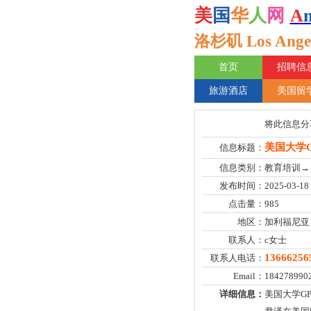
美
国
华
人
网
A
洛杉矶 Los Angel
首页
招聘信
旅游酒店
美国留
将此信息分
美国大学G
信息标题：
信息类别：
教育培训→
发布时间：
2025-03-18
点击量：
985
地区：
加利福尼亚（
联系人：
c女士
13666256
联系人电话：
Email：
184278990
详细信息：
美国大学G