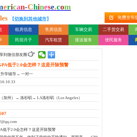
m
e
r
i
c
a
n
-
C
h
i
n
e
s
e
.
c
o
m
es
【
切换到其他城市
】
息
租房信息
售房信息
车辆交易
二手货交易
学
民宿月子
汽车租赁
接送服务
便民服务
享到微信朋友圈
PA低于2.0会怎样？这是开除预警
 升学辅导→ 一对一
 16:10:33
加州）→ 洛杉矶→ LA洛杉矶（Los Angeles）
507
2@qq.com
PA低于2.0会怎样？这是开除预警