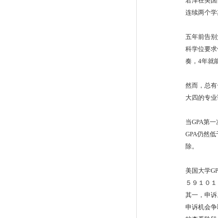
君泽在美国
连续两个学期（
五年前告别
科学位要求
奏，4年就
然而，总有
大四的专业
当GPA第
GPA仍然
除。
美国大学G
５９１０１
其一，申诉
申诉机会争取