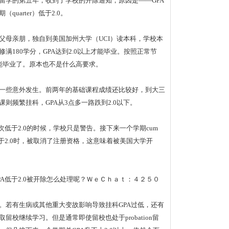
留学的第五年，收到了学校的开除通知，原因是——GPA
quarter）低于2.0。
父母亲朋，独自到美国加州大学（UCI）读本科，学校本
修满180学分，GPA达到2.0以上才能毕业。按照正常节
能毕业了。原本也不是什么高要求。
一些意外发生。前两年的基础课程成绩还比较好，到大三
课则频繁挂科，GPA从3点多一路跌到2.0以下。
一次低于2.0的时候，学校只是警告。接下来一个学期cum
低于2.0时，被取消了注册资格，这意味着被美国大学开
PA低于2.0被开除怎么处理呢？ＷｅＣｈａｔ：４２５０
。若有生病或其他重大变故影响导致挂科GPA过低，还有
留校继续学习。但是通常即使留校也处于probation留