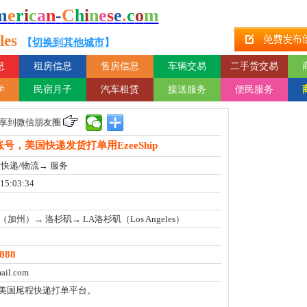
m
e
r
i
c
a
n
-
C
h
i
n
e
s
e
.
c
o
m
es
【
切换到其他城市
】
息
租房信息
售房信息
车辆交易
二手货交易
学
民宿月子
汽车租赁
接送服务
便民服务
享到微信朋友圈
账号，美国快递发货打单用EzeeShip
快递/物流→ 服务
 15:03:34
加州）→ 洛杉矶→ LA洛杉矶（Los Angeles）
888
ail.com
ip是美国尾程快递打单平台。