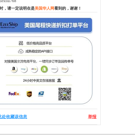
exliu768
时，请一定说明在是
美国华人网
看到的，谢谢！
此处收藏该信息
举报