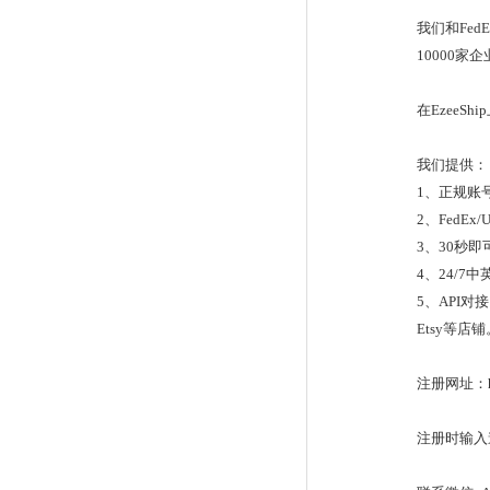
我们和Fed
10000家
在EzeeS
我们提供：
1、正规账号,
2、FedEx
3、30秒
4、24/
5、API对接，
Etsy等店铺
注册网址：http
注册时输入