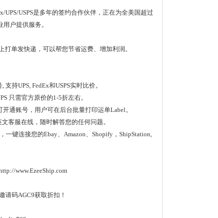
Ex/UPS/USPS是多年的签约合作伙伴，正在为全美国超过
企业用户提供服务。
hip上打单发快递，可以帮您节省运费、增加利润。
 支持UPS, FedEx和USPS实时比价。
/UPS 只需官方原价的1-5折左右。
即可开通账号，用户可在后台批量打印运单Label。
7中英文客服在线，随时解答您的任何问题。
一键连接您的Ebay、Amazon、Shopify，ShipStation,
。
://www.EzeeShip.com
邀请码AGC9获取折扣！