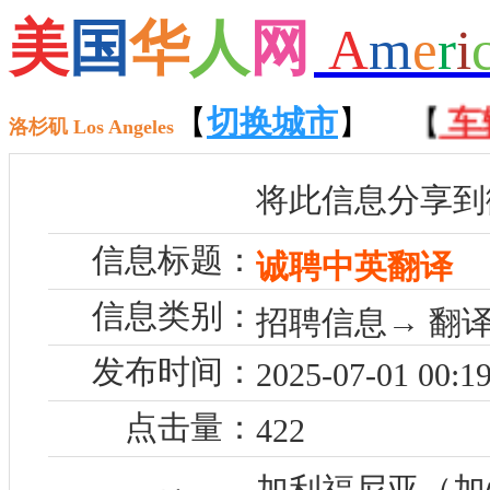
美
国
华
人
网
A
m
e
r
i
招聘
】 【
租房
【
】 【
切换城市
售房
】
】 【
车辆
洛杉矶 Los Angeles
将此信息分享到
信息标题：
诚聘中英翻译
信息类别：
招聘信息→ 翻
发布时间：
2025-07-01 00:19
点击量：
422
加利福尼亚（加州