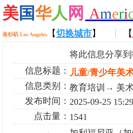
美
国
华
人
网
A
m
e
r
i
【
招聘
】 【
租房
【
切换城市
】 【
售房
】
】 【
洛杉矶 Los Angeles
将此信息分享到
信息标题：
儿童/青少年美术
信息类别：
教育培训→ 美术
发布时间：
2025-09-25 15:29
点击量：
1541
加利福尼亚（加州