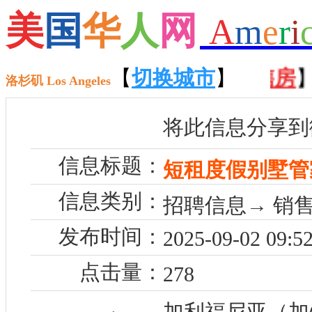
美
国
华
人
网
A
m
e
r
i
【
招聘
】 【
【
切换城市
租房
】 【
】
售房
】
洛杉矶 Los Angeles
将此信息分享到
信息标题：
短租度假别墅管
信息类别：
招聘信息→ 销
发布时间：
2025-09-02 09:52
点击量：
278
加利福尼亚（加州