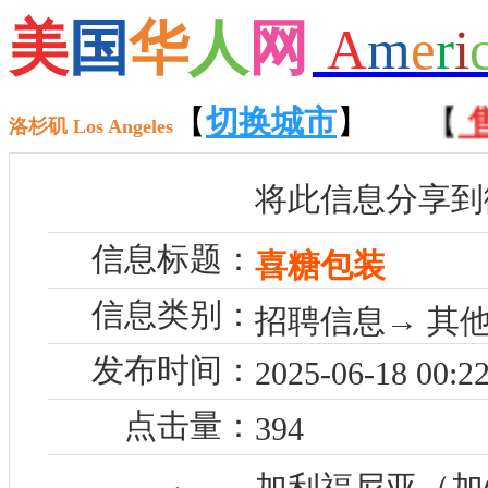
美
国
华
人
网
A
m
e
r
i
【
招聘
【
切换城市
】 【
租房
】
】 【
售
洛杉矶 Los Angeles
将此信息分享到
信息标题：
喜糖包装
信息类别：
招聘信息→ 其
发布时间：
2025-06-18 00:22
点击量：
394
加利福尼亚（加州