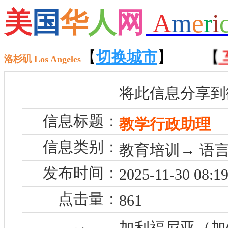
美
国
华
人
网
A
m
e
r
i
【
招聘
】 【
租房
【
切换城市
】 【
售房
】
】 【
车
洛杉矶 Los Angeles
将此信息分享到
信息标题：
教学行政助理
信息类别：
教育培训→ 语言
发布时间：
2025-11-30 08:19
点击量：
861
加利福尼亚（加州