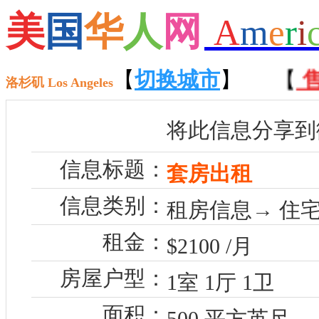
美
国
华
人
网
A
m
e
r
i
【
招聘
【
切换城市
】 【
租房
】
】 【
售
洛杉矶 Los Angeles
将此信息分享到
信息标题：
套房出租
信息类别：
租房信息→ 住宅
租金：
$2100 /月
房屋户型：
1室 1厅 1卫
面积：
500 平方英尺