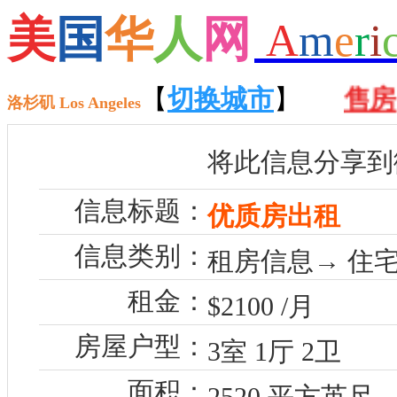
美
国
华
人
网
A
m
e
r
i
【
招聘
】 【
【
切换城市
租房
】 【
】
售房
】
洛杉矶 Los Angeles
将此信息分享到
信息标题：
优质房出租
信息类别：
租房信息→ 住宅
租金：
$2100 /月
房屋户型：
3室 1厅 2卫
面积：
2520 平方英尺