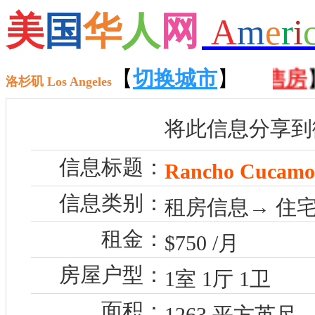
美
国
华
人
网
A
m
e
r
i
【
招聘
】 【
【
切换城市
租房
】 【
】
售房
】
洛杉矶 Los Angeles
将此信息分享到
信息标题：
Rancho Cuca
信息类别：
租房信息→ 住宅
租金：
$750 /月
房屋户型：
1室 1厅 1卫
面积：
1263 平方英尺