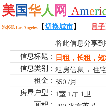
美
国
华
人
网
A
m
e
r
i
交易
】 【
接送服务
【
切换城市
】 【
民宿月子
】
】
洛杉矶 Los Angeles
将此信息分享到
信息标题：
日租，长租，短租，
信息类别：
租房信息→ 住宅
租金：
$50 /月
房屋户型：
1室 1厅 1卫
面积：
200 平方英尺