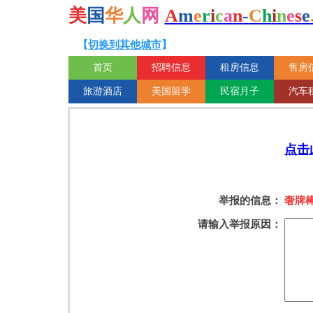
美
国
华
人
网
A
m
e
r
i
c
a
n
-
C
h
i
n
e
s
e
【
切换到其他城市
】
首页
招聘信息
租房信息
售房
旅游酒店
美国留学
民宿月子
汽车
点击
举报的信息：
奢牌
请输入举报原因：