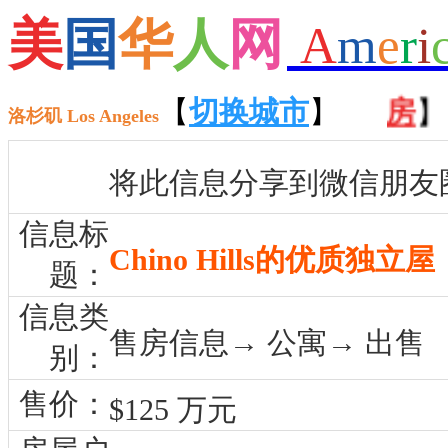
美
国
华
人
网
A
m
e
r
i
【
招聘
】 【
租房
【
切换城市
】 【
售房
】
】 【
洛杉矶 Los Angeles
将此信息分享到微信朋友
信息标
Chino Hills的优质独立屋
题：
信息类
售房信息→ 公寓→ 出售
别：
售价：
$125 万元