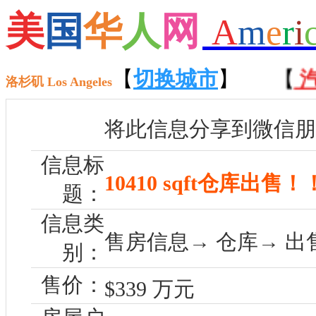
美
国
华
人
网
A
m
e
r
i
接送服务
】 【
【
民宿月子
切换城市
】 【
】
汽车
洛杉矶 Los Angeles
将此信息分享到微信朋
信息标
10410 sqft仓库出售！
题：
信息类
售房信息→ 仓库→ 出
别：
售价：
$339 万元