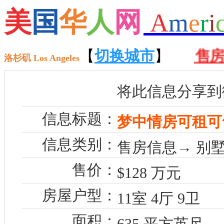
美
国
华
人
网
A
m
e
r
i
【
招聘
】 【
【
切换城市
租房
】 【
】
售房
】
洛杉矶 Los Angeles
将此信息分享到
信息标题：
梦中情房可租可
信息类别：
售房信息→ 别墅
售价：
$128 万元
房屋户型：
11室 4厅 9卫
面积：
635 平方英尺