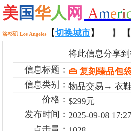
美
国
华
人
网
A
m
e
r
i
【
车辆交易
】 【
【
切换城市
二手货交易
】
】 【
洛杉矶 Los Angeles
将此信息分享到
信息标题：
👜 复刻臻品包
信息类别：
物品交易→ 衣
价格：
$299元
发布时间：
2025-09-08 17:27
点击量：
1028