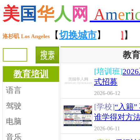
美
国
华
人
网
A
m
e
r
i
【
切换城市
】
洛杉矶 Los Angeles
教
[培训班]
20
教育培训
式招募
语言
2026-06-12
驾驶
[学校]
“入籍
谁学得对方
电脑
2026-06-11
音乐