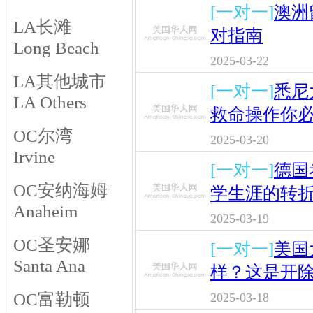
[一对一]
澳洲
LA长滩
对指南
Long Beach
2025-03-22
LA其他城市
[一对一]
悉尼
LA Others
救命操作你
OC尔湾
2025-03-20
Irvine
[一对一]
德国
OC安纳海姆
学生涯的转
Anaheim
2025-03-19
OC圣安娜
[一对一]
美国
Santa Ana
样？这是开
OC富勒顿
2025-03-18