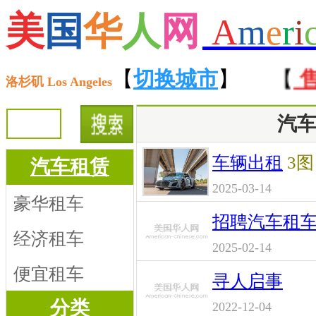
美
国
华
人
网
A
m
e
r
i
【
招聘
【
】 【
切换城市
租房
】 【
】
售房
洛杉矶 Los Angeles
汽
车辆出租
3图
汽车租赁
2025-03-14
豪华租车
招聘汽车租
经济租车
2025-02-14
便宜租车
寻人启事
分类
2022-12-04