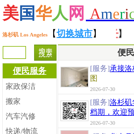
美
国
华
人
网
A
m
e
r
i
【
接送服务
】 【
【
切换城市
民宿月子
】
】 【
汽
洛杉矶 Los Angeles
便
[服务]
承接洛
便民服务
图
家政保洁
2026-07-30
搬家
[服务]
洛杉矶
档期，欢迎
汽车汽修
2026-07-30
快递/物流