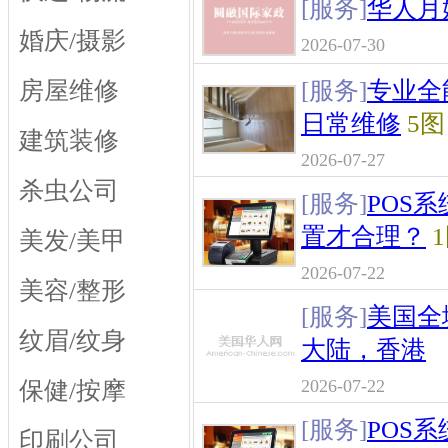
[服务]
华人月
婚庆/摄影
2026-07-30
房屋维修
[服务]
专业全能
日常维修
5图
建筑装修
2026-07-27
杀虫公司
[服务]
POS
置才合理？
1
美发/美甲
2026-07-22
美容/整形
[服务]
美国全
纹眉/纹身
大陆，香港
2026-07-22
保健/按摩
[服务]
POS
印刷公司