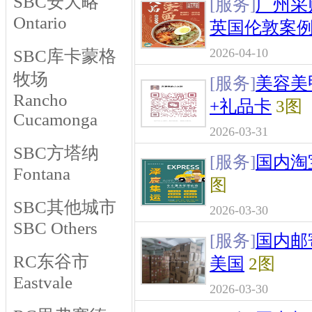
SBC安大略
[服务]
广州采
Ontario
英国伦敦案例
2026-04-10
SBC库卡蒙格
牧场
[服务]
美容美
Rancho
+礼品卡
3图
Cucamonga
2026-03-31
SBC方塔纳
[服务]
国内淘
Fontana
图
SBC其他城市
2026-03-30
SBC Others
[服务]
国内邮
RC东谷市
美国
2图
Eastvale
2026-03-30