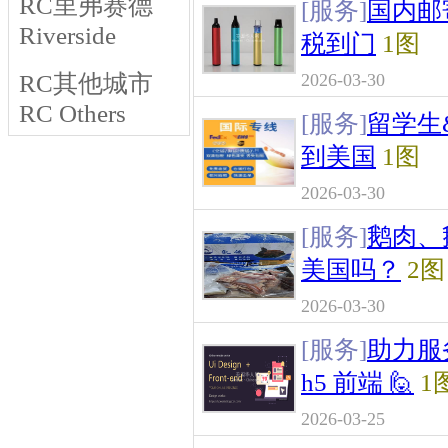
RC里弗赛德
[服务]
国内邮
Riverside
税到门
1图
RC其他城市
2026-03-30
RC Others
[服务]
留学生
到美国
1图
2026-03-30
[服务]
鹅肉、
美国吗？
2图
2026-03-30
[服务]
助力服务
h5 前端 🙋
1
2026-03-25