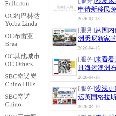
[服务]
沙发床
Fullerton
申请新移民
OC约巴林达
2026-04-13
Yorba Linda
[服务]
从国内
OC布雷亚
洲悉尼新家
Brea
2026-04-13
OC其他城市
[服务]
来看看
OC Others
具海运澳洲
SBC奇诺岗
2026-04-10
Chino Hills
[服务]
浅浅更
SBC奇诺
运英国格拉
Chino
2026-04-10