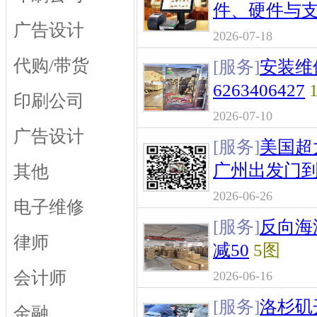
件、硬件与
广告设计
2026-07-18
代购/带货
[服务]
安装维
6263406427
印刷公司
2026-07-10
广告设计
[服务]
美国超
广州出发门
其他
2026-06-26
电子维修
[服务]
反向海
律师
减50
5图
会计师
2026-06-16
[服务]
洛杉矶
金融