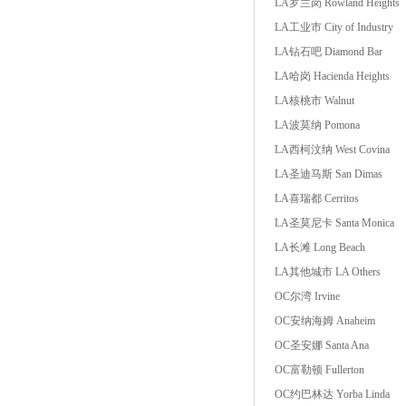
LA罗兰岗 Rowland Heights
LA工业市 City of Industry
LA钻石吧 Diamond Bar
LA哈岗 Hacienda Heights
LA核桃市 Walnut
LA波莫纳 Pomona
LA西柯汶纳 West Covina
LA圣迪马斯 San Dimas
LA喜瑞都 Cerritos
LA圣莫尼卡 Santa Monica
LA长滩 Long Beach
LA其他城市 LA Others
OC尔湾 Irvine
OC安纳海姆 Anaheim
OC圣安娜 Santa Ana
OC富勒顿 Fullerton
OC约巴林达 Yorba Linda