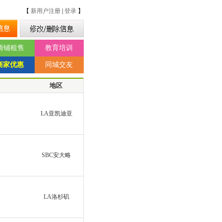
【
新用户注册
|
登录
】
商铺租售
教育培训
商家优惠
同城交友
地区
LA亚凯迪亚
SBC安大略
LA洛杉矶