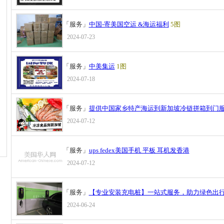
「服务」
中国-寄美国空运 &海运福利
5图
2024-07-23
「服务」
中美集运
1图
2024-07-18
「服务」
提供中国家乡特产海运到新加坡冷链拼箱到门
2024-07-12
「服务」
ups fedex美国手机 平板 耳机发香港
2024-07-12
「服务」
【专业安装充电桩】一站式服务，助力绿色出
2024-06-24