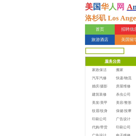
美
国
华
人
网
A
洛杉矶 Los Angel
首页
招聘信
旅游酒店
美国留
服务分类
家政保洁
搬家
汽车汽修
快递/物流
婚庆/摄影
房屋维修
建筑装修
杀虫公司
美发/美甲
美容/整形
纹眉/纹身
保健/按摩
印刷公司
广告设计
代购/带货
印刷公司
广告设计
电子维修