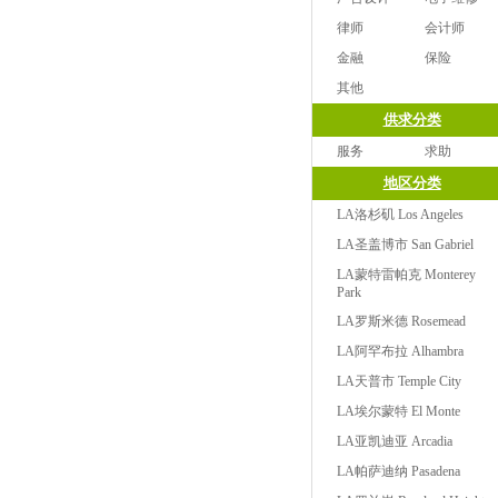
律师
会计师
金融
保险
其他
供求分类
服务
求助
地区分类
LA洛杉矶 Los Angeles
LA圣盖博市 San Gabriel
LA蒙特雷帕克 Monterey
Park
LA罗斯米德 Rosemead
LA阿罕布拉 Alhambra
LA天普市 Temple City
LA埃尔蒙特 El Monte
LA亚凯迪亚 Arcadia
LA帕萨迪纳 Pasadena