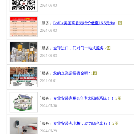
2024-06-03
「服务」
FedEx美国寄香港特价低至16.5元/kg
1图
2024-06-03
「服务」
全球进口，门对门一站式服务
2图
2024-06-03
「服务」
您的企業需要資金嗎?
1图
2024-06-01
「服务」
专业安装家用&仓库太阳能系统！！
3图
2024-05-30
「服务」
专业安装充电桩，助力绿色出行！
2图
2024-05-29