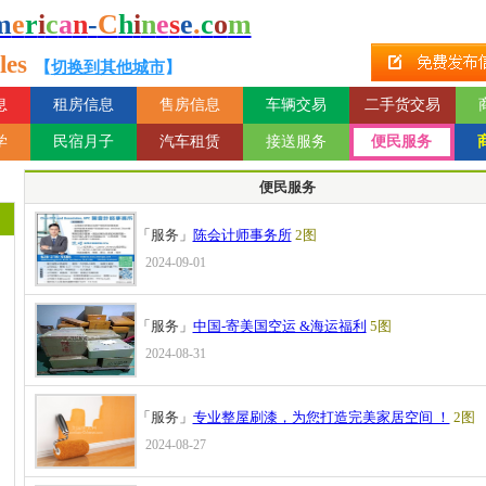
m
e
r
i
c
a
n
-
C
h
i
n
e
s
e
.
c
o
m
es
【
切换到其他城市
】
息
租房信息
售房信息
车辆交易
二手货交易
学
民宿月子
汽车租赁
接送服务
便民服务
便民服务
「服务」
陈会计师事务所
2图
2024-09-01
「服务」
中国-寄美国空运 &海运福利
5图
2024-08-31
「服务」
专业整屋刷漆，为您打造完美家居空间 ！
2图
2024-08-27